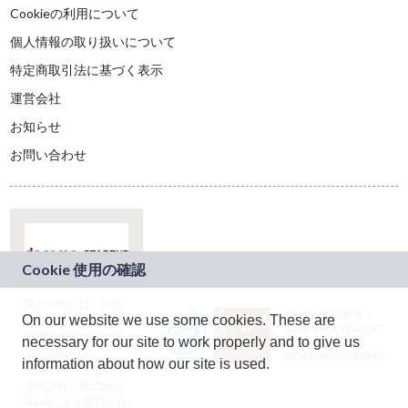
Cookieの利用について
個人情報の取り扱いについて
特定商取引法に基づく表示
運営会社
お知らせ
お問い合わせ
本サービスは、NTT
JASRAC許諾番号：
On our website we use some cookies. These are
ドコモグループの新
9024936001Y45037
規事業創出プログラ
necessary for our site to work properly and to give us
JASRAC許諾番号：
ム「docomo
9024936002Y45040
information about how our site is used.
STARTUP」を通じて
企画され、株式会社
teketにより運営され