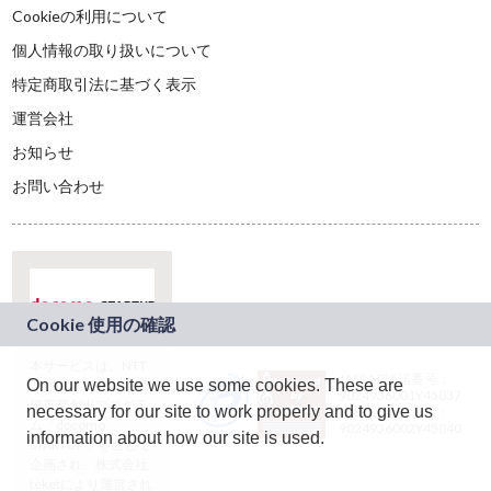
Cookieの利用について
個人情報の取り扱いについて
特定商取引法に基づく表示
運営会社
お知らせ
お問い合わせ
本サービスは、NTT
JASRAC許諾番号：
On our website we use some cookies. These are
ドコモグループの新
9024936001Y45037
規事業創出プログラ
necessary for our site to work properly and to give us
JASRAC許諾番号：
ム「docomo
9024936002Y45040
information about how our site is used.
STARTUP」を通じて
企画され、株式会社
teketにより運営され