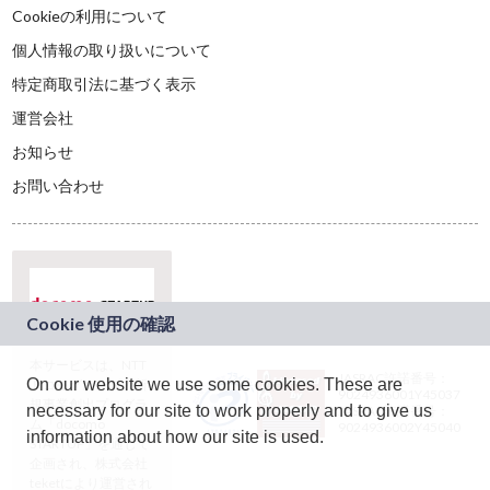
Cookieの利用について
個人情報の取り扱いについて
特定商取引法に基づく表示
運営会社
お知らせ
お問い合わせ
本サービスは、NTT
JASRAC許諾番号：
On our website we use some cookies. These are
ドコモグループの新
9024936001Y45037
規事業創出プログラ
necessary for our site to work properly and to give us
JASRAC許諾番号：
ム「docomo
9024936002Y45040
information about how our site is used.
STARTUP」を通じて
企画され、株式会社
teketにより運営され