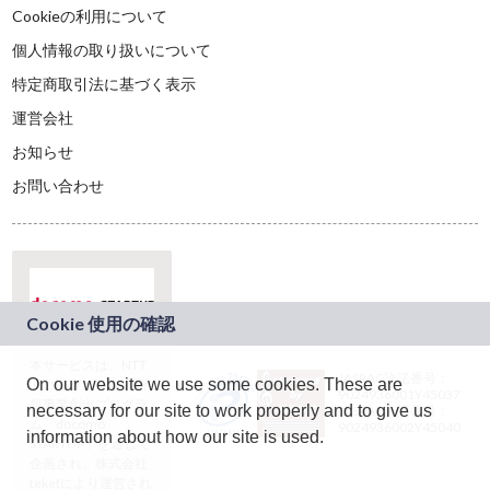
Cookieの利用について
個人情報の取り扱いについて
特定商取引法に基づく表示
運営会社
お知らせ
お問い合わせ
本サービスは、NTT
JASRAC許諾番号：
On our website we use some cookies. These are
ドコモグループの新
9024936001Y45037
規事業創出プログラ
necessary for our site to work properly and to give us
JASRAC許諾番号：
ム「docomo
9024936002Y45040
information about how our site is used.
STARTUP」を通じて
企画され、株式会社
teketにより運営され