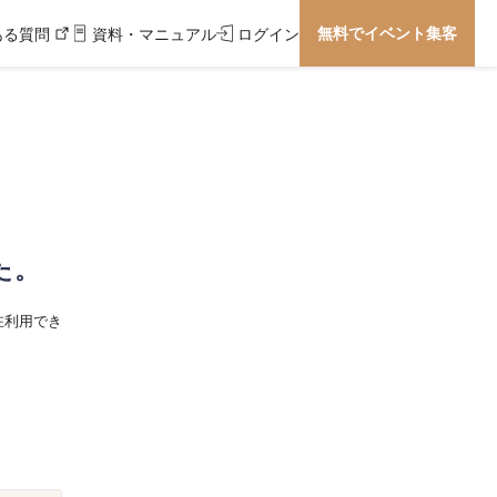
無料でイベント集客
ある質問
資料・マニュアル
ログイン
た。
在利用でき