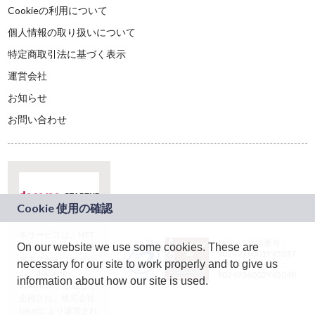
Cookieの利用について
個人情報の取り扱いについて
特定商取引法に基づく表示
運営会社
お知らせ
お問い合わせ
本サービスは、NTT
JASRAC許諾番号：
On our website we use some cookies. These are
ドコモグループの新
9024936001Y45037
規事業創出プログラ
necessary for our site to work properly and to give us
JASRAC許諾番号：
ム「docomo
9024936002Y45040
information about how our site is used.
STARTUP」を通じて
企画され、株式会社
teketにより運営され