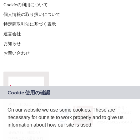
Cookieの利用について
個人情報の取り扱いについて
特定商取引法に基づく表示
運営会社
お知らせ
お問い合わせ
本サービスは、NTT
JASRAC許諾番号：
On our website we use some cookies. These are
ドコモグループの新
9024936001Y45037
規事業創出プログラ
necessary for our site to work properly and to give us
JASRAC許諾番号：
ム「docomo
9024936002Y45040
information about how our site is used.
STARTUP」を通じて
企画され、株式会社
teketにより運営され