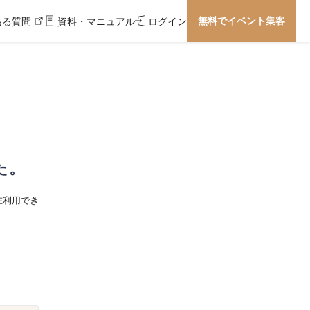
無料でイベント集客
ある質問
資料・マニュアル
ログイン
た。
在利用でき