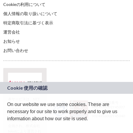
Cookieの利用について
個人情報の取り扱いについて
特定商取引法に基づく表示
運営会社
お知らせ
お問い合わせ
本サービスは、NTT
JASRAC許諾番号：
On our website we use some cookies. These are
ドコモグループの新
9024936001Y45037
規事業創出プログラ
necessary for our site to work properly and to give us
JASRAC許諾番号：
ム「docomo
9024936002Y45040
information about how our site is used.
STARTUP」を通じて
企画され、株式会社
teketにより運営され