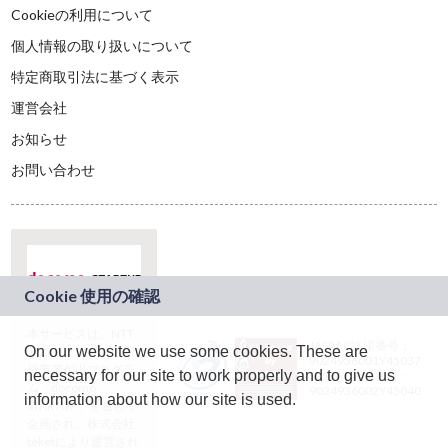
Cookieの利用について
個人情報の取り扱いについて
特定商取引法に基づく表示
運営会社
お知らせ
お問い合わせ
本サービスは、NTT
JASRAC許諾番号：
On our website we use some cookies. These are
ドコモグループの新
9024936001Y45037
規事業創出プログラ
necessary for our site to work properly and to give us
JASRAC許諾番号：
ム「docomo
9024936002Y45040
information about how our site is used.
STARTUP」を通じて
企画され、株式会社
teketにより運営され