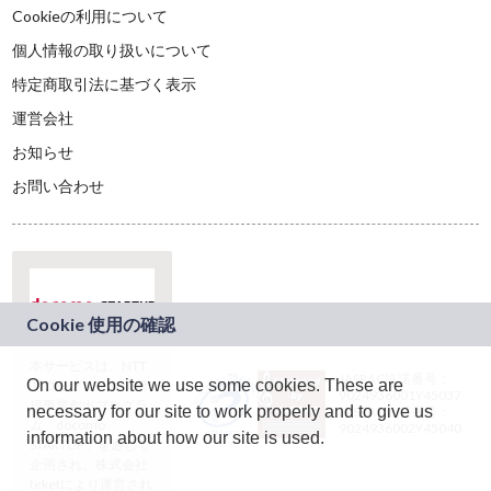
Cookieの利用について
個人情報の取り扱いについて
特定商取引法に基づく表示
運営会社
お知らせ
お問い合わせ
本サービスは、NTT
JASRAC許諾番号：
On our website we use some cookies. These are
ドコモグループの新
9024936001Y45037
規事業創出プログラ
necessary for our site to work properly and to give us
JASRAC許諾番号：
ム「docomo
9024936002Y45040
information about how our site is used.
STARTUP」を通じて
企画され、株式会社
teketにより運営され