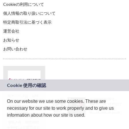
Cookieの利用について
個人情報の取り扱いについて
特定商取引法に基づく表示
運営会社
お知らせ
お問い合わせ
本サービスは、NTT
JASRAC許諾番号：
On our website we use some cookies. These are
ドコモグループの新
9024936001Y45037
規事業創出プログラ
necessary for our site to work properly and to give us
JASRAC許諾番号：
ム「docomo
9024936002Y45040
information about how our site is used.
STARTUP」を通じて
企画され、株式会社
teketにより運営され