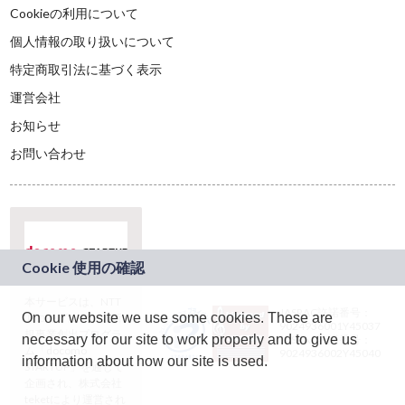
Cookieの利用について
個人情報の取り扱いについて
特定商取引法に基づく表示
運営会社
お知らせ
お問い合わせ
本サービスは、NTT
JASRAC許諾番号：
On our website we use some cookies. These are
ドコモグループの新
9024936001Y45037
規事業創出プログラ
necessary for our site to work properly and to give us
JASRAC許諾番号：
ム「docomo
9024936002Y45040
information about how our site is used.
STARTUP」を通じて
企画され、株式会社
teketにより運営され