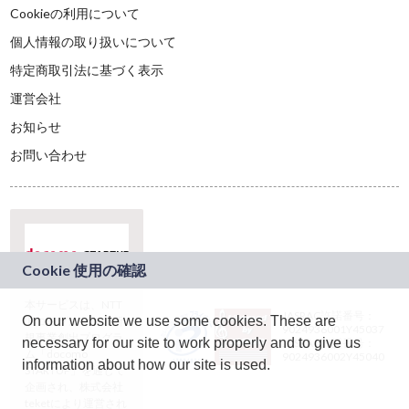
Cookieの利用について
個人情報の取り扱いについて
特定商取引法に基づく表示
運営会社
お知らせ
お問い合わせ
本サービスは、NTT
JASRAC許諾番号：
On our website we use some cookies. These are
ドコモグループの新
9024936001Y45037
規事業創出プログラ
necessary for our site to work properly and to give us
JASRAC許諾番号：
ム「docomo
9024936002Y45040
information about how our site is used.
STARTUP」を通じて
企画され、株式会社
teketにより運営され