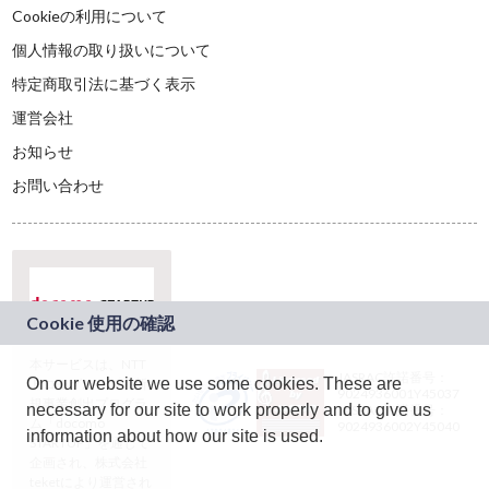
Cookieの利用について
個人情報の取り扱いについて
特定商取引法に基づく表示
運営会社
お知らせ
お問い合わせ
本サービスは、NTT
JASRAC許諾番号：
On our website we use some cookies. These are
ドコモグループの新
9024936001Y45037
規事業創出プログラ
necessary for our site to work properly and to give us
JASRAC許諾番号：
ム「docomo
9024936002Y45040
information about how our site is used.
STARTUP」を通じて
企画され、株式会社
teketにより運営され