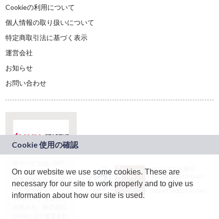
Cookieの利用について
個人情報の取り扱いについて
特定商取引法に基づく表示
運営会社
お知らせ
お問い合わせ
本サービスは、NTT
JASRAC許諾番号：
On our website we use some cookies. These are
ドコモグループの新
9024936001Y45037
規事業創出プログラ
necessary for our site to work properly and to give us
JASRAC許諾番号：
ム「docomo
9024936002Y45040
information about how our site is used.
STARTUP」を通じて
企画され、株式会社
teketにより運営され