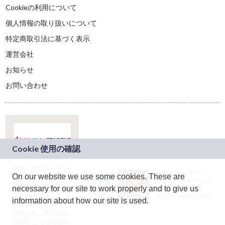
Cookieの利用について
個人情報の取り扱いについて
特定商取引法に基づく表示
運営会社
お知らせ
お問い合わせ
本サービスは、NTT
JASRAC許諾番号：
On our website we use some cookies. These are
ドコモグループの新
9024936001Y45037
規事業創出プログラ
necessary for our site to work properly and to give us
JASRAC許諾番号：
ム「docomo
9024936002Y45040
information about how our site is used.
STARTUP」を通じて
企画され、株式会社
teketにより運営され