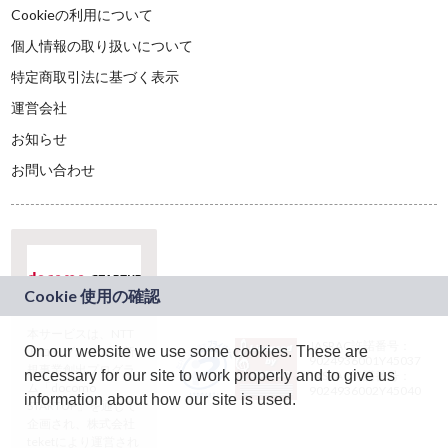
Cookieの利用について
個人情報の取り扱いについて
特定商取引法に基づく表示
運営会社
お知らせ
お問い合わせ
本サービスは、NTT
JASRAC許諾番号：
On our website we use some cookies. These are
ドコモグループの新
9024936001Y45037
規事業創出プログラ
necessary for our site to work properly and to give us
JASRAC許諾番号：
ム「docomo
9024936002Y45040
information about how our site is used.
STARTUP」を通じて
企画され、株式会社
teketにより運営され