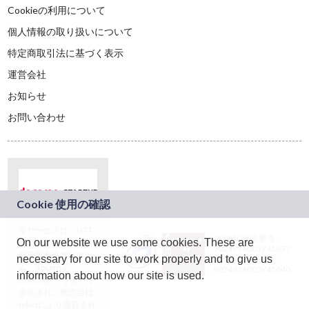
Cookieの利用について
個人情報の取り扱いについて
特定商取引法に基づく表示
運営会社
お知らせ
お問い合わせ
本サービスは、NTT
JASRAC許諾番号：
On our website we use some cookies. These are
ドコモグループの新
9024936001Y45037
規事業創出プログラ
necessary for our site to work properly and to give us
JASRAC許諾番号：
ム「docomo
9024936002Y45040
information about how our site is used.
STARTUP」を通じて
企画され、株式会社
teketにより運営され