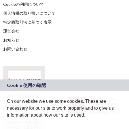
Cookieの利用について
個人情報の取り扱いについて
特定商取引法に基づく表示
運営会社
お知らせ
お問い合わせ
本サービスは、NTT
JASRAC許諾番号：
On our website we use some cookies. These are
ドコモグループの新
9024936001Y45037
規事業創出プログラ
necessary for our site to work properly and to give us
JASRAC許諾番号：
ム「docomo
9024936002Y45040
information about how our site is used.
STARTUP」を通じて
企画され、株式会社
teketにより運営され