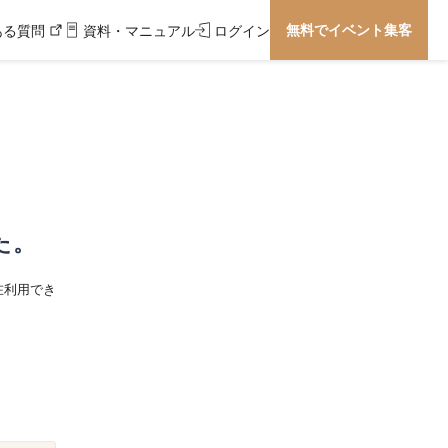
無料でイベント集客
ある質問
資料・マニュアル
ログイン
た。
在利用でき