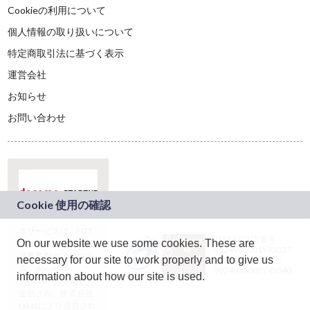
Cookieの利用について
個人情報の取り扱いについて
特定商取引法に基づく表示
運営会社
お知らせ
お問い合わせ
本サービスは、NTT
JASRAC許諾番号：
On our website we use some cookies. These are
ドコモグループの新
9024936001Y45037
規事業創出プログラ
necessary for our site to work properly and to give us
JASRAC許諾番号：
ム「docomo
9024936002Y45040
information about how our site is used.
STARTUP」を通じて
企画され、株式会社
teketにより運営され