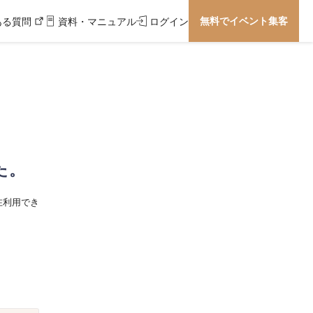
無料でイベント集客
ある質問
資料・マニュアル
ログイン
た。
在利用でき