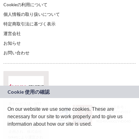
Cookieの利用について
個人情報の取り扱いについて
特定商取引法に基づく表示
運営会社
お知らせ
お問い合わせ
本サービスは、NTT
JASRAC許諾番号：
On our website we use some cookies. These are
ドコモグループの新
9024936001Y45037
規事業創出プログラ
necessary for our site to work properly and to give us
JASRAC許諾番号：
ム「docomo
9024936002Y45040
information about how our site is used.
STARTUP」を通じて
企画され、株式会社
teketにより運営され