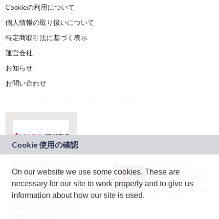
Cookieの利用について
個人情報の取り扱いについて
特定商取引法に基づく表示
運営会社
お知らせ
お問い合わせ
本サービスは、NTT
JASRAC許諾番号：
On our website we use some cookies. These are
ドコモグループの新
9024936001Y45037
規事業創出プログラ
necessary for our site to work properly and to give us
JASRAC許諾番号：
ム「docomo
9024936002Y45040
information about how our site is used.
STARTUP」を通じて
企画され、株式会社
teketにより運営され