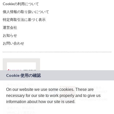
Cookieの利用について
個人情報の取り扱いについて
特定商取引法に基づく表示
運営会社
お知らせ
お問い合わせ
本サービスは、NTT
JASRAC許諾番号：
On our website we use some cookies. These are
ドコモグループの新
9024936001Y45037
規事業創出プログラ
necessary for our site to work properly and to give us
JASRAC許諾番号：
ム「docomo
9024936002Y45040
information about how our site is used.
STARTUP」を通じて
企画され、株式会社
teketにより運営され