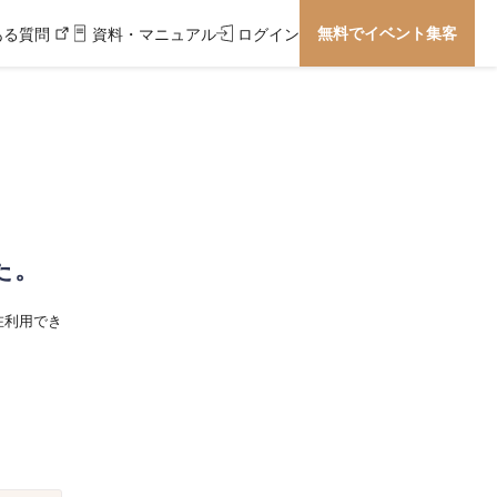
無料でイベント集客
ある質問
資料・マニュアル
ログイン
た。
在利用でき