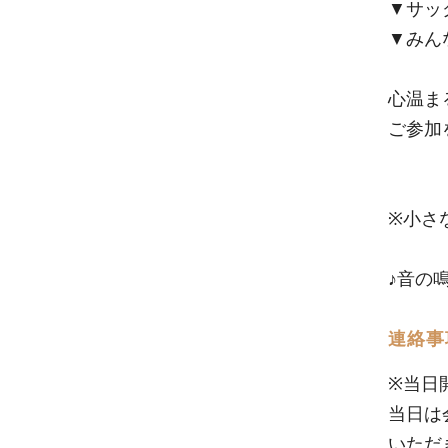
▼サッ
▼みん
心温ま
ご参加
※小さ
♪音の
連絡事
※当日
当日は
いただ