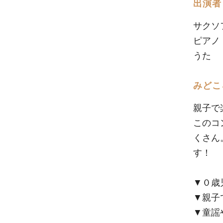
出演者
サクソ
ピア
う
みどこ
親子で
このコ
くさん
す！
▼０歳
▼親子
▼童謡