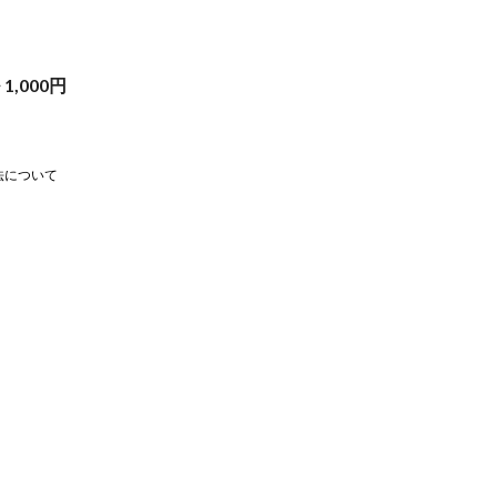
~
1,000
円
法について