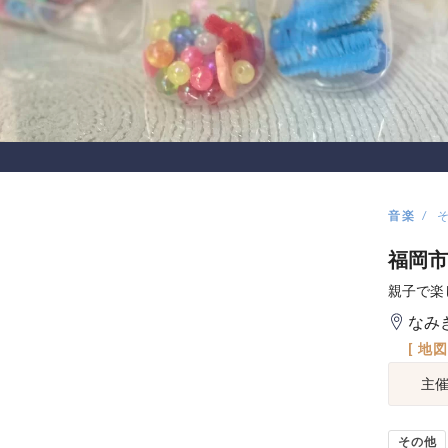
音楽
福岡市
親子で楽
なみ
[ 地
主
その他