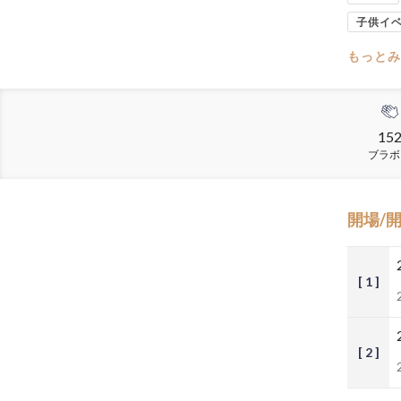
子供イ
もっとみ
15
ブラボ
開場/
[ 1 ]
[ 2 ]