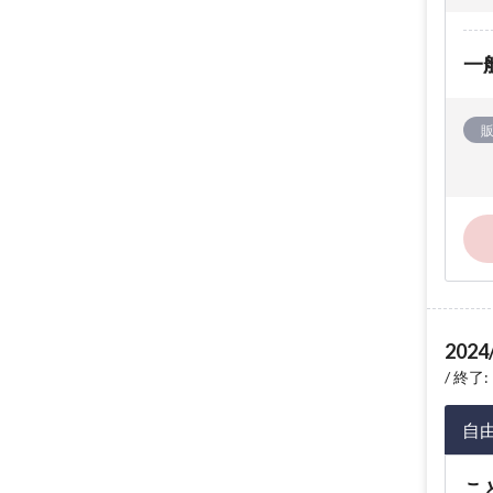
一
2024
終了: 
自
こ