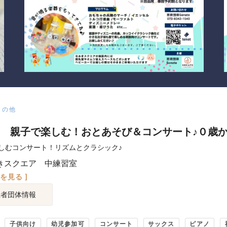
その他
 親子で楽しむ！おとあそび＆コンサート♪０歳か
しむコンサート！リズムとクラシック♪
きスクエア 中練習室
図を見る ]
催者団体情報
子供向け
幼児参加可
コンサート
サックス
ピアノ