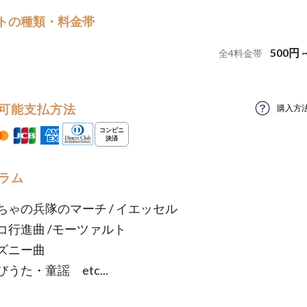
トの種類・料金帯
500
円
全
4
料金帯
可能支払方法
購入方
ラム
ちゃの兵隊のマーチ / イエッセル
コ行進曲 /モーツァルト
ズニー曲
うた・童謡 etc...