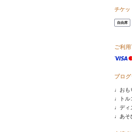
チケッ
自由席
ご利用
プログ
♩おも
♩トル
♩ディ
♩あそび