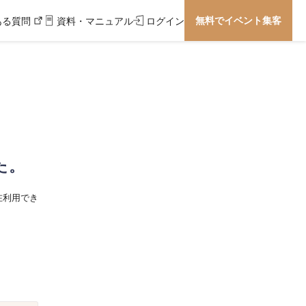
無料でイベント集客
ある質問
資料・マニュアル
ログイン
た。
在利用でき