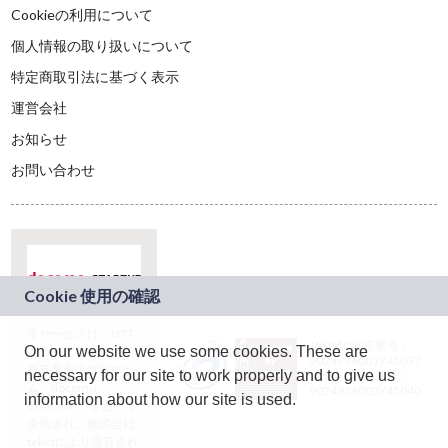
Cookieの利用について
個人情報の取り扱いについて
特定商取引法に基づく表示
運営会社
お知らせ
お問い合わせ
本サービスは、NTT
JASRAC許諾番号：
On our website we use some cookies. These are
ドコモグループの新
9024936001Y45037
規事業創出プログラ
necessary for our site to work properly and to give us
JASRAC許諾番号：
ム「docomo
9024936002Y45040
information about how our site is used.
STARTUP」を通じて
企画され、株式会社
teketにより運営され