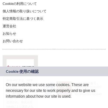
Cookieの利用について
個人情報の取り扱いについて
特定商取引法に基づく表示
運営会社
お知らせ
お問い合わせ
本サービスは、NTT
JASRAC許諾番号：
On our website we use some cookies. These are
ドコモグループの新
9024936001Y45037
規事業創出プログラ
necessary for our site to work properly and to give us
JASRAC許諾番号：
ム「docomo
9024936002Y45040
information about how our site is used.
STARTUP」を通じて
企画され、株式会社
teketにより運営され