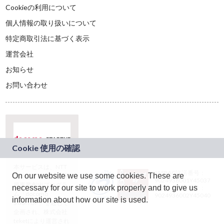
Cookieの利用について
個人情報の取り扱いについて
特定商取引法に基づく表示
運営会社
お知らせ
お問い合わせ
本サービスは、NTT
JASRAC許諾番号：
On our website we use some cookies. These are
ドコモグループの新
9024936001Y45037
規事業創出プログラ
necessary for our site to work properly and to give us
JASRAC許諾番号：
ム「docomo
9024936002Y45040
information about how our site is used.
STARTUP」を通じて
企画され、株式会社
teketにより運営され