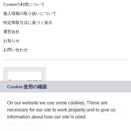
Cookieの利用について
個人情報の取り扱いについて
特定商取引法に基づく表示
運営会社
お知らせ
お問い合わせ
本サービスは、NTT
JASRAC許諾番号：
On our website we use some cookies. These are
ドコモグループの新
9024936001Y45037
規事業創出プログラ
necessary for our site to work properly and to give us
JASRAC許諾番号：
ム「docomo
9024936002Y45040
information about how our site is used.
STARTUP」を通じて
企画され、株式会社
teketにより運営され