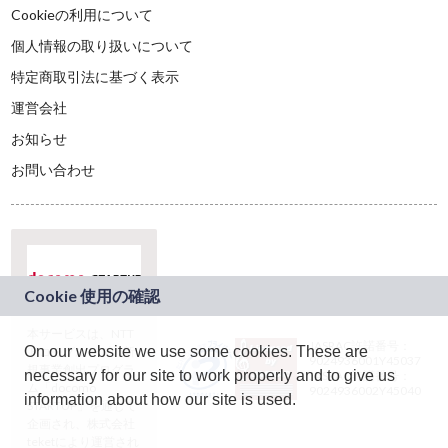
Cookieの利用について
個人情報の取り扱いについて
特定商取引法に基づく表示
運営会社
お知らせ
お問い合わせ
本サービスは、NTT
JASRAC許諾番号：
On our website we use some cookies. These are
ドコモグループの新
9024936001Y45037
規事業創出プログラ
necessary for our site to work properly and to give us
JASRAC許諾番号：
ム「docomo
9024936002Y45040
information about how our site is used.
STARTUP」を通じて
企画され、株式会社
teketにより運営され