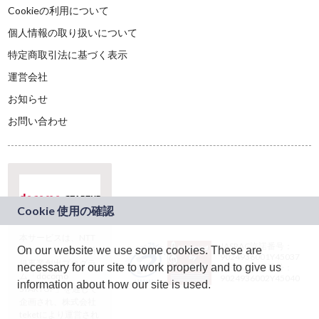
Cookieの利用について
個人情報の取り扱いについて
特定商取引法に基づく表示
運営会社
お知らせ
お問い合わせ
本サービスは、NTT
JASRAC許諾番号：
On our website we use some cookies. These are
ドコモグループの新
9024936001Y45037
規事業創出プログラ
necessary for our site to work properly and to give us
JASRAC許諾番号：
ム「docomo
9024936002Y45040
information about how our site is used.
STARTUP」を通じて
企画され、株式会社
teketにより運営され