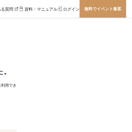
無料でイベント集客
ある質問
資料・マニュアル
ログイン
た。
在利用でき