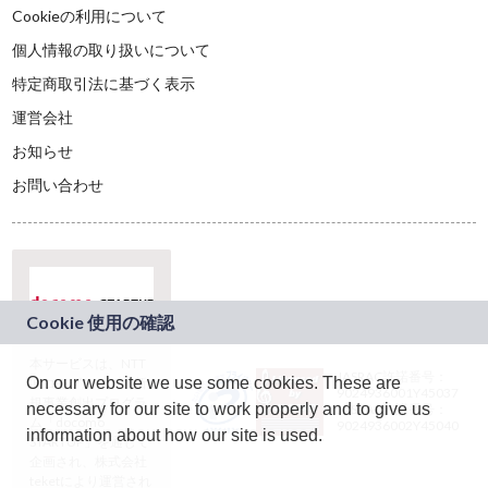
Cookieの利用について
個人情報の取り扱いについて
特定商取引法に基づく表示
運営会社
お知らせ
お問い合わせ
本サービスは、NTT
JASRAC許諾番号：
On our website we use some cookies. These are
ドコモグループの新
9024936001Y45037
規事業創出プログラ
necessary for our site to work properly and to give us
JASRAC許諾番号：
ム「docomo
9024936002Y45040
information about how our site is used.
STARTUP」を通じて
企画され、株式会社
teketにより運営され