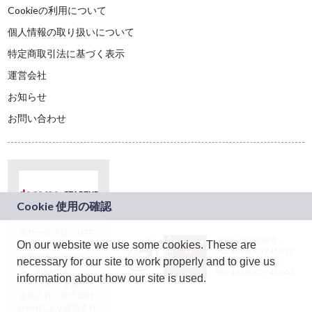
Cookieの利用について
個人情報の取り扱いについて
特定商取引法に基づく表示
運営会社
お知らせ
お問い合わせ
本サービスは、NTT
JASRAC許諾番号：
On our website we use some cookies. These are
ドコモグループの新
9024936001Y45037
規事業創出プログラ
necessary for our site to work properly and to give us
JASRAC許諾番号：
ム「docomo
9024936002Y45040
information about how our site is used.
STARTUP」を通じて
企画され、株式会社
teketにより運営され