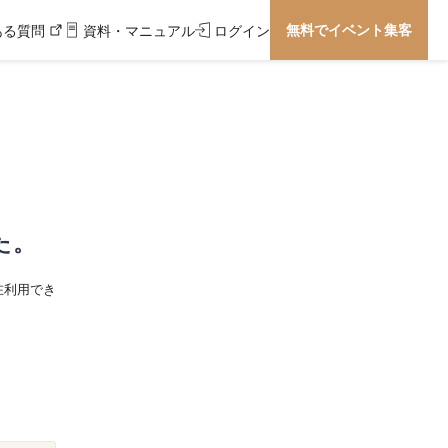
無料でイベント集客
ある質問
資料・マニュアル
ログイン
た。
在利用でき