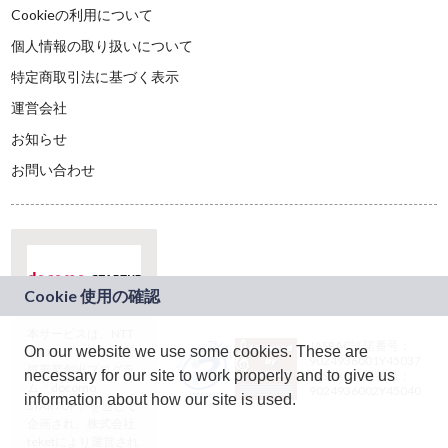
Cookieの利用について
個人情報の取り扱いについて
特定商取引法に基づく表示
運営会社
お知らせ
お問い合わせ
本サービスは、NTT
JASRAC許諾番号：
On our website we use some cookies. These are
ドコモグループの新
9024936001Y45037
規事業創出プログラ
necessary for our site to work properly and to give us
JASRAC許諾番号：
ム「docomo
9024936002Y45040
information about how our site is used.
STARTUP」を通じて
企画され、株式会社
teketにより運営され