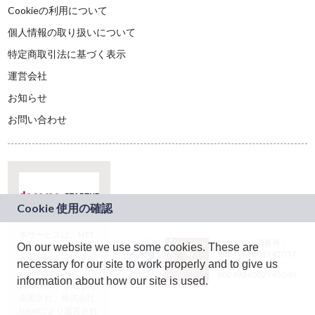
Cookieの利用について
個人情報の取り扱いについて
特定商取引法に基づく表示
運営会社
お知らせ
お問い合わせ
本サービスは、NTT
JASRAC許諾番号：
On our website we use some cookies. These are
ドコモグループの新
9024936001Y45037
規事業創出プログラ
necessary for our site to work properly and to give us
JASRAC許諾番号：
ム「docomo
9024936002Y45040
information about how our site is used.
STARTUP」を通じて
企画され、株式会社
teketにより運営され