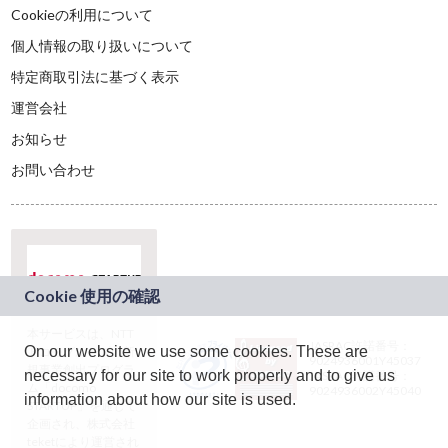
Cookieの利用について
個人情報の取り扱いについて
特定商取引法に基づく表示
運営会社
お知らせ
お問い合わせ
本サービスは、NTT
JASRAC許諾番号：
On our website we use some cookies. These are
ドコモグループの新
9024936001Y45037
規事業創出プログラ
necessary for our site to work properly and to give us
JASRAC許諾番号：
ム「docomo
9024936002Y45040
information about how our site is used.
STARTUP」を通じて
企画され、株式会社
teketにより運営され