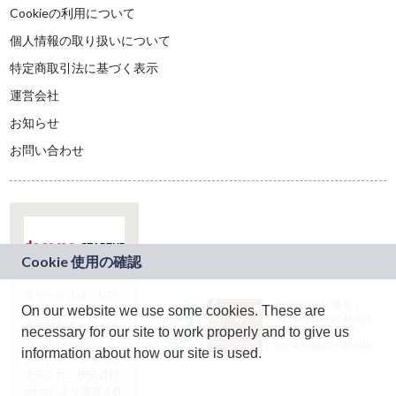
Cookieの利用について
個人情報の取り扱いについて
特定商取引法に基づく表示
運営会社
お知らせ
お問い合わせ
本サービスは、NTT
JASRAC許諾番号：
On our website we use some cookies. These are
ドコモグループの新
9024936001Y45037
規事業創出プログラ
necessary for our site to work properly and to give us
JASRAC許諾番号：
ム「docomo
9024936002Y45040
information about how our site is used.
STARTUP」を通じて
企画され、株式会社
teketにより運営され