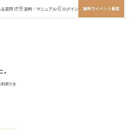
無料でイベント集客
ある質問
資料・マニュアル
ログイン
た。
在利用でき