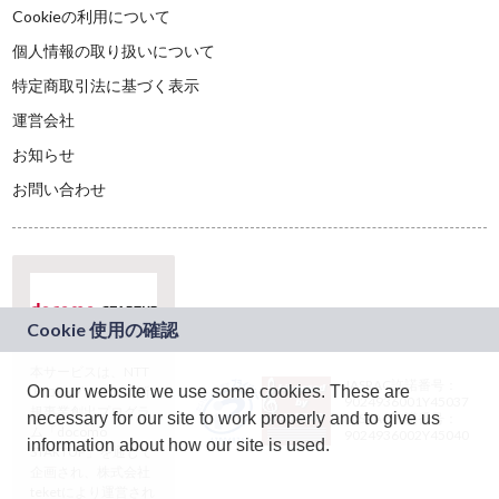
Cookieの利用について
個人情報の取り扱いについて
特定商取引法に基づく表示
運営会社
お知らせ
お問い合わせ
本サービスは、NTT
JASRAC許諾番号：
On our website we use some cookies. These are
ドコモグループの新
9024936001Y45037
規事業創出プログラ
necessary for our site to work properly and to give us
JASRAC許諾番号：
ム「docomo
9024936002Y45040
information about how our site is used.
STARTUP」を通じて
企画され、株式会社
teketにより運営され