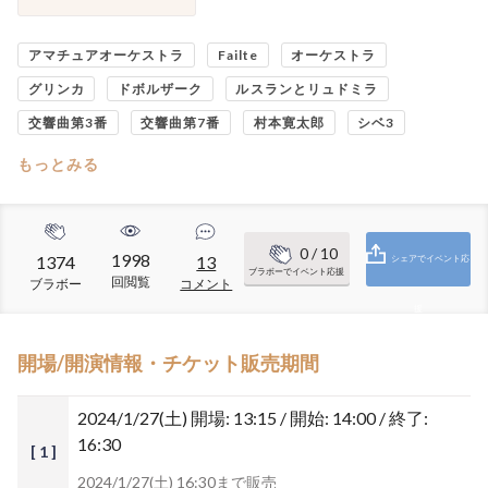
アマチュアオーケストラ
Failte
オーケストラ
グリンカ
ドボルザーク
ルスランとリュドミラ
交響曲第3番
交響曲第7番
村本寛太郎
シベ3
もっとみる
0
/ 10
1998
1374
13
シェアでイベント応
ブラボーでイベント応援
回閲覧
ブラボー
コメント
援
開場/開演情報・チケット販売期間
2024/1/27(土)
開場: 13:15 / 開始: 14:00 / 終了:
16:30
[ 1 ]
2024/1/27(土) 16:30まで販売