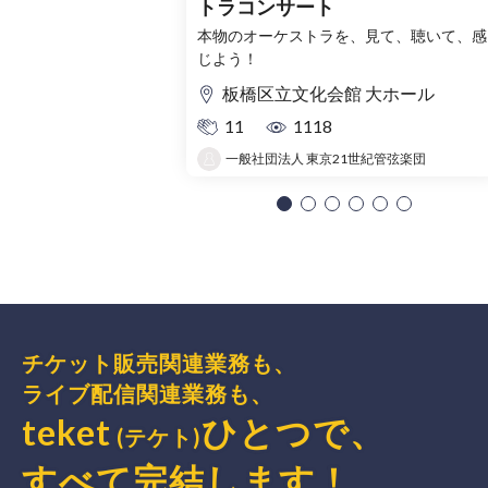
トラコンサート
本物のオーケストラを、見て、聴いて、感
じよう！
板橋区立文化会館 大ホール
11
1118
一般社団法人 東京21世紀管弦楽団
チケット販売関連業務も、
ライブ配信関連業務も、
teket
ひとつで、
(テケト)
すべて完結
します
！