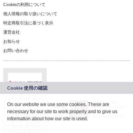
Cookieの利用について
個人情報の取り扱いについて
特定商取引法に基づく表示
運営会社
お知らせ
お問い合わせ
本サービスは、NTT
JASRAC許諾番号：
On our website we use some cookies. These are
ドコモグループの新
9024936001Y45037
規事業創出プログラ
necessary for our site to work properly and to give us
JASRAC許諾番号：
ム「docomo
9024936002Y45040
information about how our site is used.
STARTUP」を通じて
企画され、株式会社
teketにより運営され