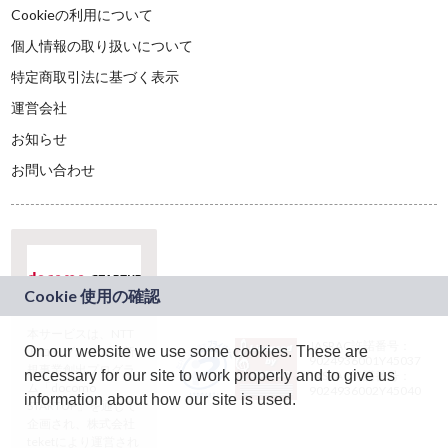
Cookieの利用について
個人情報の取り扱いについて
特定商取引法に基づく表示
運営会社
お知らせ
お問い合わせ
本サービスは、NTT
JASRAC許諾番号：
On our website we use some cookies. These are
ドコモグループの新
9024936001Y45037
規事業創出プログラ
necessary for our site to work properly and to give us
JASRAC許諾番号：
ム「docomo
9024936002Y45040
information about how our site is used.
STARTUP」を通じて
企画され、株式会社
teketにより運営され