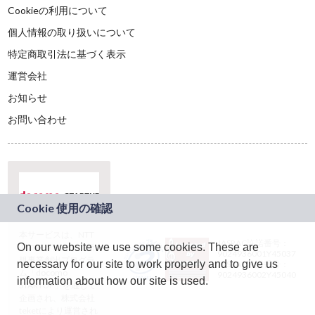
Cookieの利用について
個人情報の取り扱いについて
特定商取引法に基づく表示
運営会社
お知らせ
お問い合わせ
本サービスは、NTT
JASRAC許諾番号：
On our website we use some cookies. These are
ドコモグループの新
9024936001Y45037
規事業創出プログラ
necessary for our site to work properly and to give us
JASRAC許諾番号：
ム「docomo
9024936002Y45040
information about how our site is used.
STARTUP」を通じて
企画され、株式会社
teketにより運営され