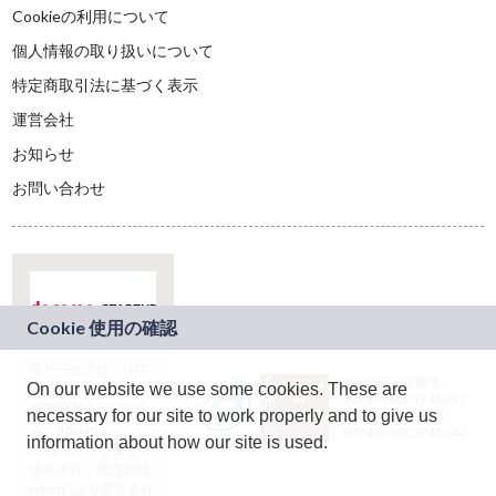
Cookieの利用について
個人情報の取り扱いについて
特定商取引法に基づく表示
運営会社
お知らせ
お問い合わせ
本サービスは、NTT
JASRAC許諾番号：
On our website we use some cookies. These are
ドコモグループの新
9024936001Y45037
規事業創出プログラ
necessary for our site to work properly and to give us
JASRAC許諾番号：
ム「docomo
9024936002Y45040
information about how our site is used.
STARTUP」を通じて
企画され、株式会社
teketにより運営され